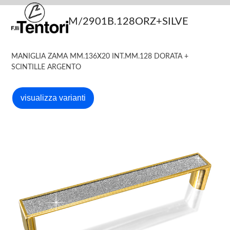
Skip
Open
Close
to
M/2901B.128ORZ+SILVE
mobile
mobile
content
menu
menu
MANIGLIA ZAMA MM.136X20 INT.MM.128 DORATA +
SCINTILLE ARGENTO