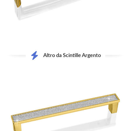
Altro da Scintille Argento
Use
the
left
and
right
arrow
keys
to
access