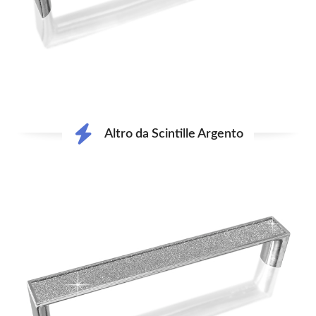
Altro da Scintille Argento
Use
the
left
and
right
arrow
keys
to
access