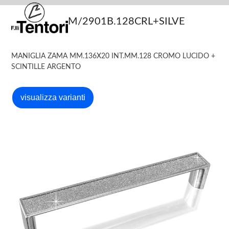
Skip
Open
Close
to
M/2901B.128CRL+SILVE
mobile
mobile
content
menu
menu
MANIGLIA ZAMA MM.136X20 INT.MM.128 CROMO LUCIDO +
SCINTILLE ARGENTO