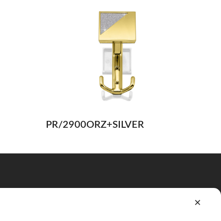
PR/2900ORZ+SILVER
Cerca
✕