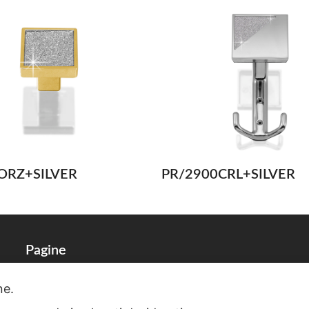
ORZ+SILVER
PR/2900CRL+SILVER
Pagine
one.
Dati Societari