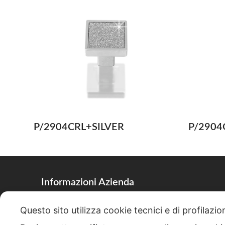
P/2904CRL+SILVER
P/2904
Informazioni Azienda
Via Arturo Toscanini, 6, Renate, 20838, MB
Questo sito utilizza cookie tecnici e di profilazi
+39 (0362) 924545