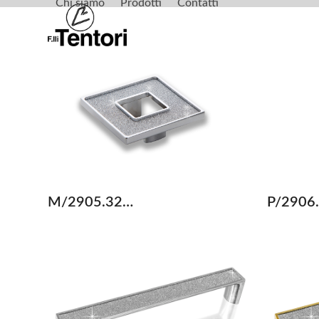
Chi siamo
Prodotti
Contatti
Skip
to
content
M/2905.32…
P/2906