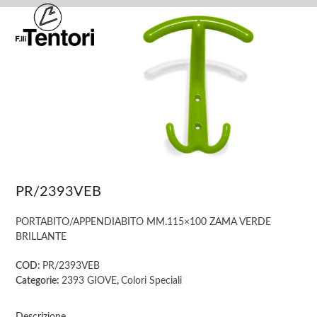
Skip
Open
Close
to
mobile
mobile
content
menu
menu
PR/2393VEB
PORTABITO/APPENDIABITO MM.115×100 ZAMA VERDE
BRILLANTE
COD:
PR/2393VEB
Categorie:
2393 GIOVE
,
Colori Speciali