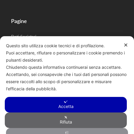
Pagine
Dati Societari
✕
Questo sito utilizza cookie tecnici e di profilazione.
Cookies
Puoi accettare, rifiutare o personalizzare i cookie premendo i
pulsanti desiderati.
Regolamento Privacy
Chiudendo questa informativa continuerai senza accettare.
Accettando, sei consapevole che i tuoi dati personali possono
essere raccolti allo scopo di personalizzare e misurare
l'efficacia della pubblicità.
Cerca
Accetta
Rifiuta
Copyright © 2026 F.lli Tentori di Enrico Tentori & C. SAS - Via A.