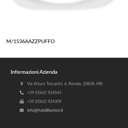
M/1536AAZZPUFFO
Informazioni Azienda
Via Arturo Toscanini, 6, Renate, 20838, MB
+39 (0362) 924545
+39 (0362) 924309
info@fratellitentori.it