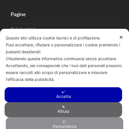
Pagine
Dati Societari
✕
Questo sito utilizza cookie tecnici e di profilazione.
Cookies
Puoi accettare, rifiutare o personalizzare i cookie premendo i
pulsanti desiderati.
Regolamento Privacy
Chiudendo questa informativa continuerai senza accettare.
Accettando, sei consapevole che i tuoi dati personali possono
essere raccolti allo scopo di personalizzare e misurare
l'efficacia della pubblicità.
Cerca
Accetta
Rifiuta
Copyright © 2026 F.lli Tentori di Enrico Tentori & C. SAS - Via A.
Personalizza
Toscanini, 6, RENATE, 20838, MB - P.I. 00882950967 - R.E.A.