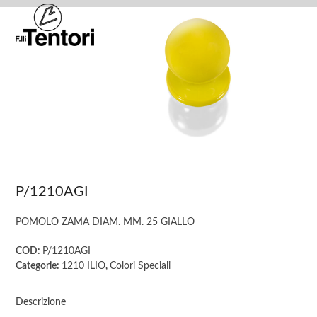
Skip
Open
Close
to
mobile
mobile
content
menu
menu
P/1210AGI
POMOLO ZAMA DIAM. MM. 25 GIALLO
COD:
P/1210AGI
Categorie:
1210 ILIO
,
Colori Speciali
Descrizione