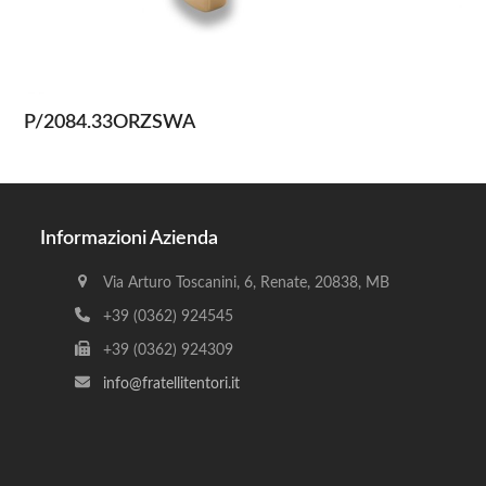
P/2084.33ORZSWA
Informazioni Azienda
Via Arturo Toscanini, 6, Renate, 20838, MB
+39 (0362) 924545
+39 (0362) 924309
info@fratellitentori.it