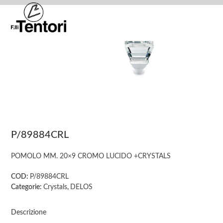
Skip
Open
Close
to
mobile
mobile
content
menu
menu
P/89884CRL
POMOLO MM. 20×9 CROMO LUCIDO +CRYSTALS
COD:
P/89884CRL
Categorie:
Crystals
,
DELOS
Descrizione