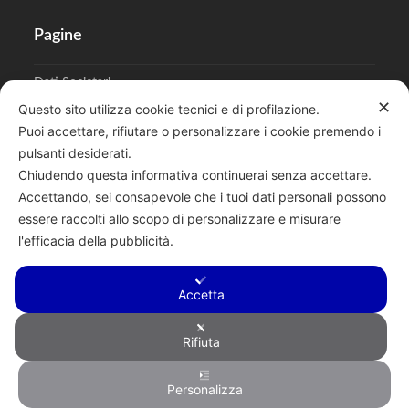
Pagine
Dati Societari
✕
Questo sito utilizza cookie tecnici e di profilazione.
Cookies
Puoi accettare, rifiutare o personalizzare i cookie premendo i
pulsanti desiderati.
Regolamento Privacy
Chiudendo questa informativa continuerai senza accettare.
Accettando, sei consapevole che i tuoi dati personali possono
essere raccolti allo scopo di personalizzare e misurare
l'efficacia della pubblicità.
Cerca
Accetta
Rifiuta
Copyright © 2026 F.lli Tentori di Enrico Tentori & C. SAS - Via A.
Personalizza
Toscanini, 6, RENATE, 20838, MB - P.I. 00882950967 - R.E.A.