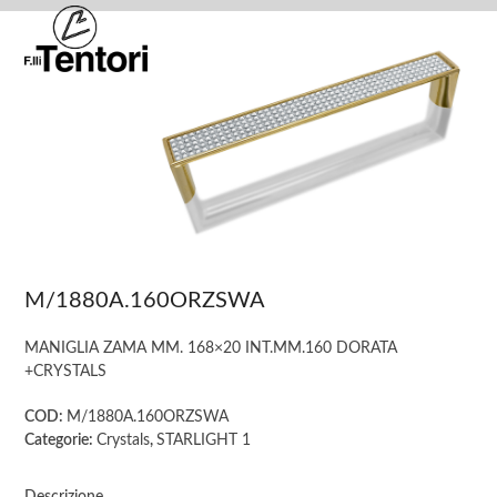
Skip
Open
Close
to
mobile
mobile
content
menu
menu
M/1880A.160ORZSWA
MANIGLIA ZAMA MM. 168×20 INT.MM.160 DORATA
+CRYSTALS
COD:
M/1880A.160ORZSWA
Categorie:
Crystals
,
STARLIGHT 1