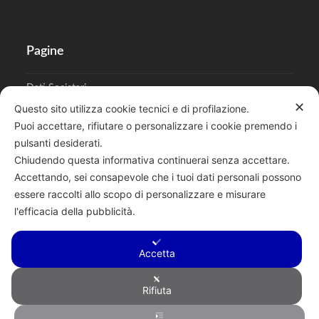
Pagine
Dati Societari
✕
Questo sito utilizza cookie tecnici e di profilazione.
Cookies
Puoi accettare, rifiutare o personalizzare i cookie premendo i
pulsanti desiderati.
Regolamento Privacy
Chiudendo questa informativa continuerai senza accettare.
Accettando, sei consapevole che i tuoi dati personali possono
essere raccolti allo scopo di personalizzare e misurare
l'efficacia della pubblicità.
Cerca
Accetta
Rifiuta
Copyright © 2026 F.lli Tentori di Enrico Tentori & C. SAS - Via A.