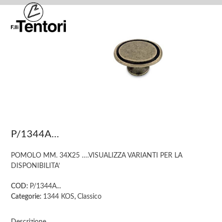
Skip
Open
Close
to
mobile
mobile
content
menu
menu
P/1344A…
POMOLO MM. 34X25 ….VISUALIZZA VARIANTI PER LA
DISPONIBILITA’
COD:
P/1344A...
Categorie:
1344 KOS
,
Classico