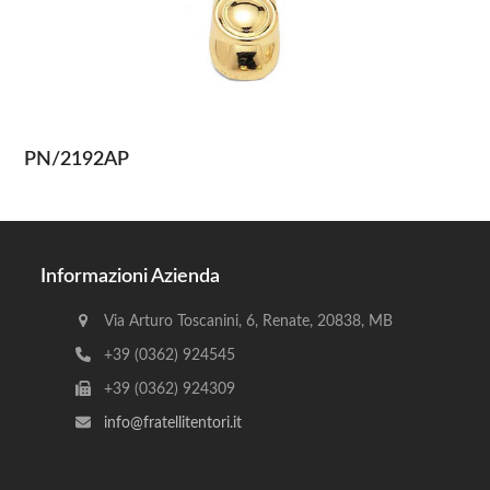
PN/2192AP
Informazioni Azienda
Via Arturo Toscanini, 6, Renate, 20838, MB
+39 (0362) 924545
+39 (0362) 924309
info@fratellitentori.it