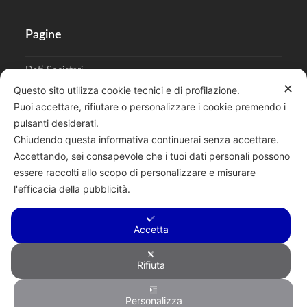
Pagine
Dati Societari
✕
Questo sito utilizza cookie tecnici e di profilazione.
Cookies
Puoi accettare, rifiutare o personalizzare i cookie premendo i
pulsanti desiderati.
Regolamento Privacy
Chiudendo questa informativa continuerai senza accettare.
Accettando, sei consapevole che i tuoi dati personali possono
essere raccolti allo scopo di personalizzare e misurare
l'efficacia della pubblicità.
Cerca
Accetta
Rifiuta
Copyright © 2026 F.lli Tentori di Enrico Tentori & C. SAS - Via A.
Personalizza
Toscanini, 6, RENATE, 20838, MB - P.I. 00882950967 - R.E.A.