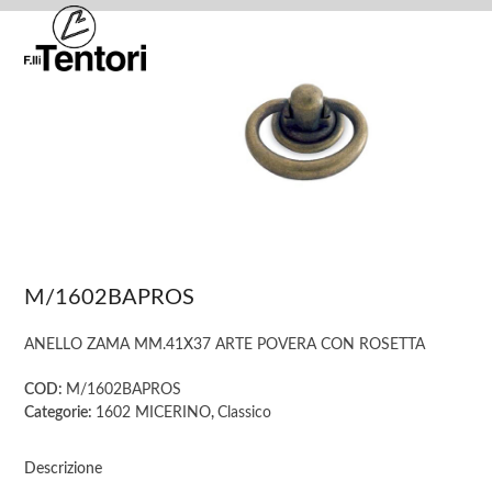
Skip
Open
Close
to
mobile
mobile
content
menu
menu
M/1602BAPROS
ANELLO ZAMA MM.41X37 ARTE POVERA CON ROSETTA
COD:
M/1602BAPROS
Categorie:
1602 MICERINO
,
Classico
Descrizione