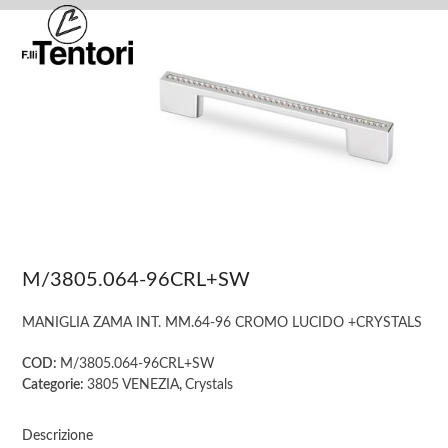
Skip
Open
Close
to
mobile
mobile
content
menu
menu
M/3805.064-96CRL+SW
MANIGLIA ZAMA INT. MM.64-96 CROMO LUCIDO +CRYSTALS
COD:
M/3805.064-96CRL+SW
Categorie:
3805 VENEZIA
,
Crystals
Descrizione