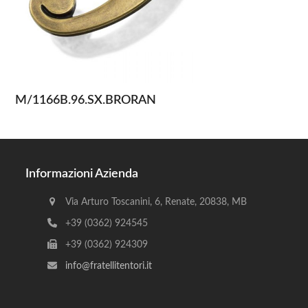
M/1166B.96.SX.BRORAN
Informazioni Azienda
Via Arturo Toscanini, 6, Renate, 20838, MB
+39 (0362) 924545
+39 (0362) 924309
info@fratellitentori.it