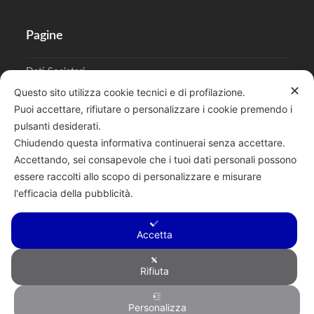
Pagine
Dati Societari
✕
Questo sito utilizza cookie tecnici e di profilazione.
Cookies
Puoi accettare, rifiutare o personalizzare i cookie premendo i
pulsanti desiderati.
Regolamento Privacy
Chiudendo questa informativa continuerai senza accettare.
Accettando, sei consapevole che i tuoi dati personali possono
essere raccolti allo scopo di personalizzare e misurare
l'efficacia della pubblicità.
Cerca
Accetta
Rifiuta
Copyright © 2026 F.lli Tentori di Enrico Tentori & C. SAS - Via A.
Personalizza
Toscanini, 6, RENATE, 20838, MB - P.I. 00882950967 - R.E.A.