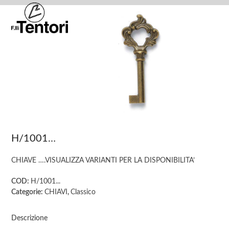
Skip
Open
Close
to
mobile
mobile
content
menu
menu
H/1001…
CHIAVE ….VISUALIZZA VARIANTI PER LA DISPONIBILITA’
COD:
H/1001...
Categorie:
CHIAVI
,
Classico
Descrizione