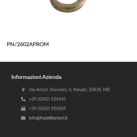
PN/2602APROM
Informazioni Azienda
Via Arturo Toscanini, 6, Renate, 20838, MB
+39 (0362) 924545
+39 (0362) 924309
info@fratellitentori.it