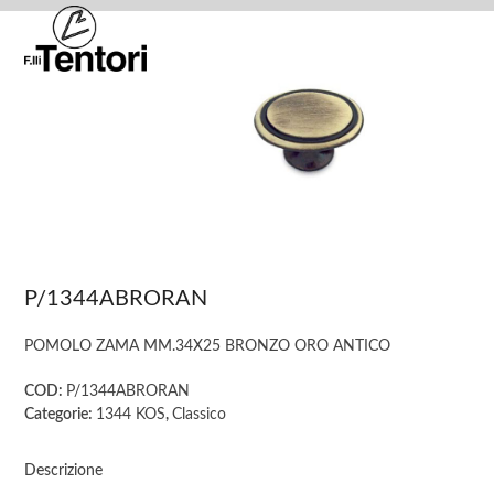
Skip
Open
Close
to
mobile
mobile
content
menu
menu
P/1344ABRORAN
POMOLO ZAMA MM.34X25 BRONZO ORO ANTICO
COD:
P/1344ABRORAN
Categorie:
1344 KOS
,
Classico
Descrizione