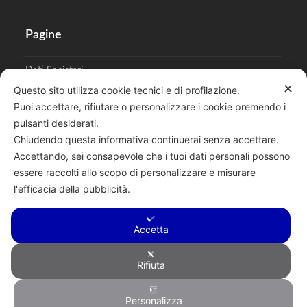
Pagine
Dati Societari
✕
Questo sito utilizza cookie tecnici e di profilazione.
Cookies
Puoi accettare, rifiutare o personalizzare i cookie premendo i
pulsanti desiderati.
Regolamento Privacy
Chiudendo questa informativa continuerai senza accettare.
Accettando, sei consapevole che i tuoi dati personali possono
essere raccolti allo scopo di personalizzare e misurare
l'efficacia della pubblicità.
Cerca
Accetta
Rifiuta
Copyright © 2026 F.lli Tentori di Enrico Tentori & C. SAS - Via A.
Personalizza
Toscanini, 6, RENATE, 20838, MB - P.I. 00882950967 - R.E.A.