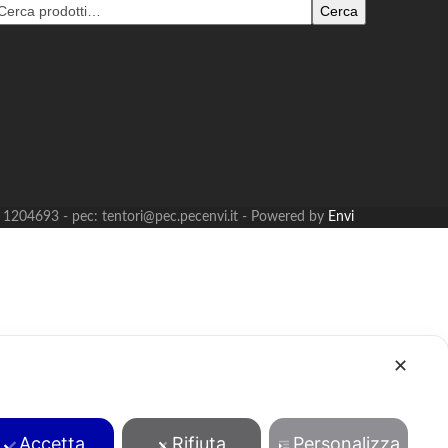
Cerca
B: 1204693 - pec: tentori@pec.pecenvi.it - Powered by
Envi
✕
Accetta
Rifiuta
Personalizza