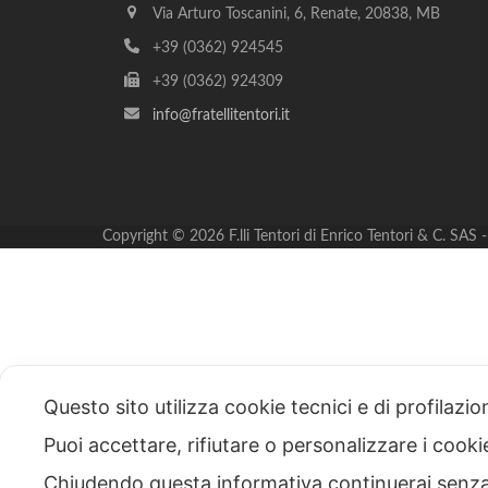
Via Arturo Toscanini, 6, Renate, 20838, MB
+39 (0362) 924545
+39 (0362) 924309
info@fratellitentori.it
Copyright © 2026 F.lli Tentori di Enrico Tentori & C. SA
Questo sito utilizza cookie tecnici e di profilazi
Puoi accettare, rifiutare o personalizzare i cook
Chiudendo questa informativa continuerai senz