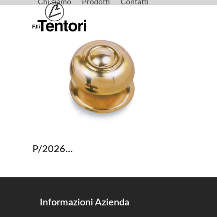
Chi siamo
Prodotti
Contatti
Skip
to
content
P/2026…
Informazioni Azienda