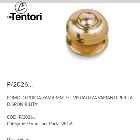
Skip
Open
Close
to
mobile
mobile
content
menu
menu
P/2026…
POMOLO PORTA ZAMA MM.75…VISUALIZZA VARIANTI PER LA
DISPONIBILITA’
COD:
P/2026...
Categorie:
Pomoli per Porta
,
VEGA