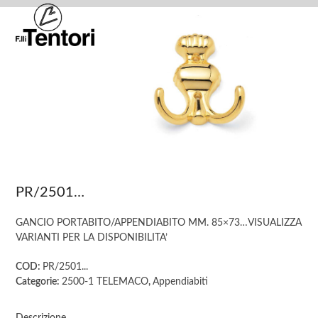
Skip
Open
Close
to
mobile
mobile
content
menu
menu
PR/2501…
GANCIO PORTABITO/APPENDIABITO MM. 85×73…VISUALIZZA
VARIANTI PER LA DISPONIBILITA’
COD:
PR/2501...
Categorie:
2500-1 TELEMACO
,
Appendiabiti