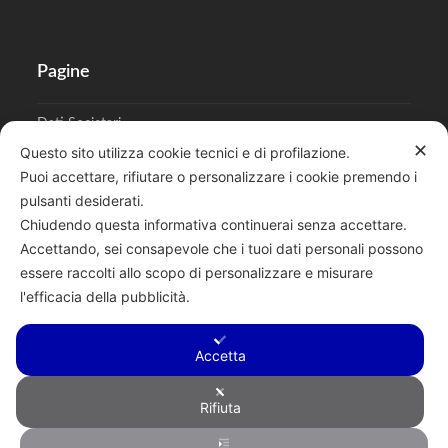
Pagine
Dati Societari
✕
Questo sito utilizza cookie tecnici e di profilazione.
Cookies
Puoi accettare, rifiutare o personalizzare i cookie premendo i
pulsanti desiderati.
Regolamento Privacy
Chiudendo questa informativa continuerai senza accettare.
Accettando, sei consapevole che i tuoi dati personali possono
essere raccolti allo scopo di personalizzare e misurare
l'efficacia della pubblicità.
Cerca
Accetta
Rifiuta
Copyright © 2026 F.lli Tentori di Enrico Tentori & C. SAS - Via A.