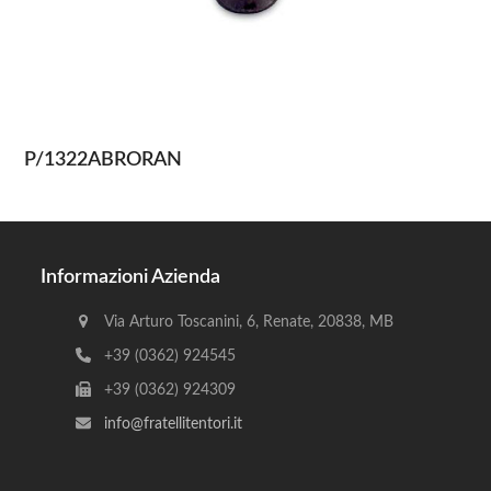
P/1322ABRORAN
Informazioni Azienda
Via Arturo Toscanini, 6, Renate, 20838, MB
+39 (0362) 924545
+39 (0362) 924309
info@fratellitentori.it