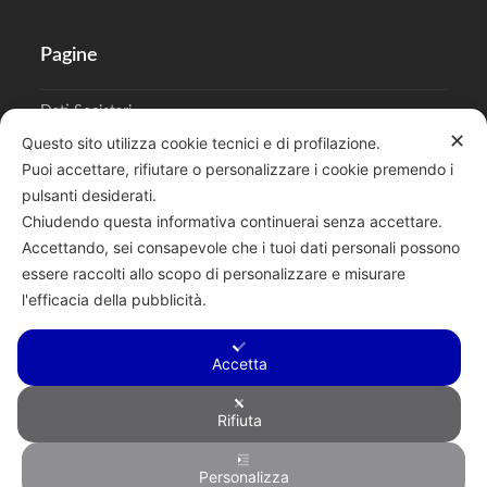
Pagine
Dati Societari
✕
Questo sito utilizza cookie tecnici e di profilazione.
Cookies
Puoi accettare, rifiutare o personalizzare i cookie premendo i
pulsanti desiderati.
Regolamento Privacy
Chiudendo questa informativa continuerai senza accettare.
Accettando, sei consapevole che i tuoi dati personali possono
essere raccolti allo scopo di personalizzare e misurare
l'efficacia della pubblicità.
Cerca
Accetta
Rifiuta
Copyright © 2026 F.lli Tentori di Enrico Tentori & C. SAS - Via A.
Personalizza
Toscanini, 6, RENATE, 20838, MB - P.I. 00882950967 - R.E.A.