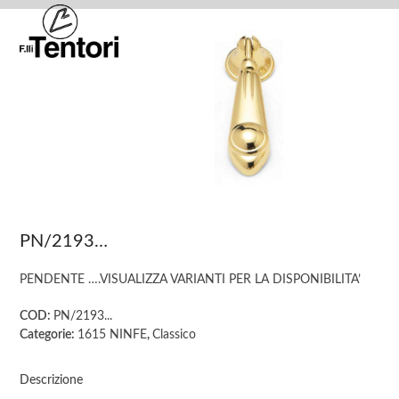
Skip
Open
Close
to
mobile
mobile
content
menu
menu
PN/2193…
PENDENTE ….VISUALIZZA VARIANTI PER LA DISPONIBILITA’
COD:
PN/2193...
Categorie:
1615 NINFE
,
Classico
Descrizione