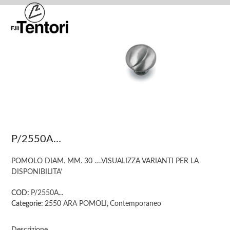
Skip
Open
Close
to
mobile
mobile
content
menu
menu
P/2550A…
POMOLO DIAM. MM. 30 ….VISUALIZZA VARIANTI PER LA
DISPONIBILITA’
COD:
P/2550A...
Categorie:
2550 ARA POMOLI
,
Contemporaneo