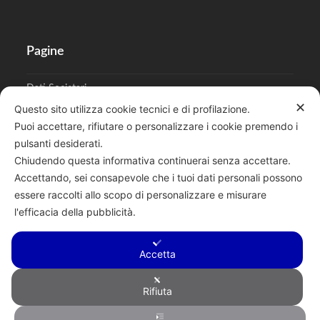
Pagine
Dati Societari
✕
Questo sito utilizza cookie tecnici e di profilazione.
Cookies
Puoi accettare, rifiutare o personalizzare i cookie premendo i
pulsanti desiderati.
Regolamento Privacy
Chiudendo questa informativa continuerai senza accettare.
Accettando, sei consapevole che i tuoi dati personali possono
essere raccolti allo scopo di personalizzare e misurare
l'efficacia della pubblicità.
Cerca
Accetta
Rifiuta
Copyright © 2026 F.lli Tentori di Enrico Tentori & C. SAS - Via A.