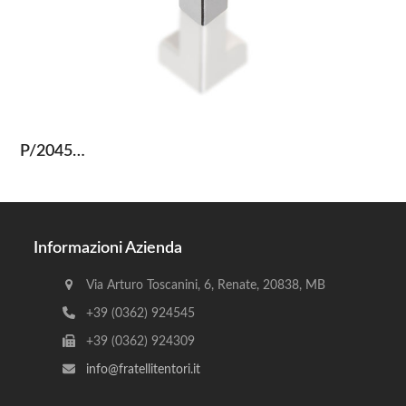
P/2045…
Informazioni Azienda
Via Arturo Toscanini, 6, Renate, 20838, MB
+39 (0362) 924545
+39 (0362) 924309
info@fratellitentori.it