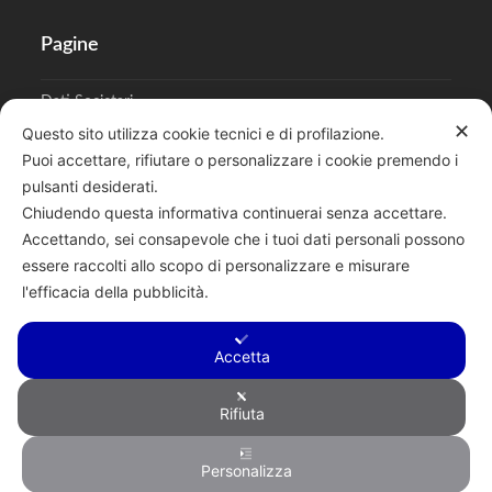
Pagine
Dati Societari
✕
Questo sito utilizza cookie tecnici e di profilazione.
Cookies
Puoi accettare, rifiutare o personalizzare i cookie premendo i
pulsanti desiderati.
Regolamento Privacy
Chiudendo questa informativa continuerai senza accettare.
Accettando, sei consapevole che i tuoi dati personali possono
essere raccolti allo scopo di personalizzare e misurare
l'efficacia della pubblicità.
Cerca
Accetta
Rifiuta
Copyright © 2026 F.lli Tentori di Enrico Tentori & C. SAS - Via A.
Personalizza
Toscanini, 6, RENATE, 20838, MB - P.I. 00882950967 - R.E.A.