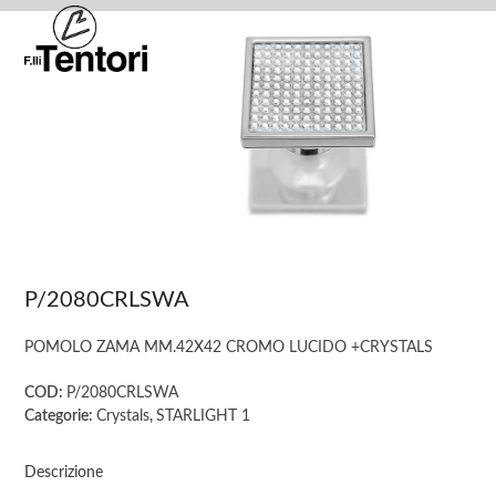
Skip
Open
Close
to
mobile
mobile
content
menu
menu
P/2080CRLSWA
POMOLO ZAMA MM.42X42 CROMO LUCIDO +CRYSTALS
COD:
P/2080CRLSWA
Categorie:
Crystals
,
STARLIGHT 1
Descrizione