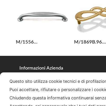
M/1556…
M/1869B.96…
Informazioni Azienda
Via Arturo Toscanini, 6, Renate, 20838, MB
Questo sito utilizza cookie tecnici e di profilazi
+39 (0362) 924545
Puoi accettare, rifiutare o personalizzare i cook
+39 (0362) 924309
Chiudendo questa informativa continuerai senz
info@fratellitentori.it