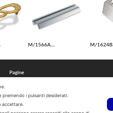
.
M/1566A…
M/1624B
Pagine
one.
Dati Societari
ie premendo i pulsanti desiderati.
Cookies
a accettare.
Regolamento Privacy