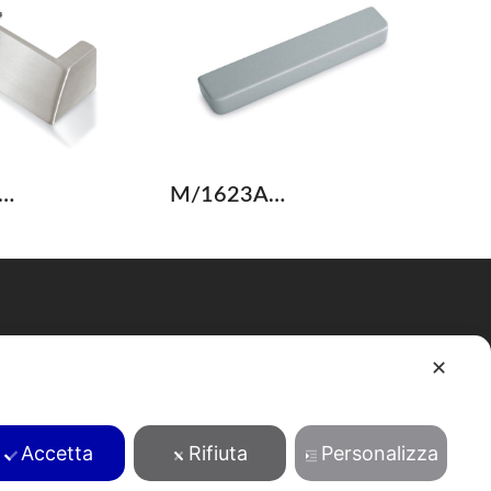
…
M/1623A…
Cerca
✕
Accetta
Rifiuta
Personalizza