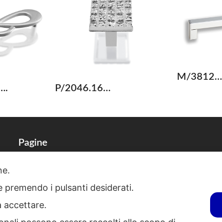
M/3812…
….
P/2046.16…
Pagine
one.
Dati Societari
ie premendo i pulsanti desiderati.
Cookies
a accettare.
Regolamento Privacy