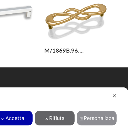
M/1869B.96….
Cerca
✕
Accetta
Rifiuta
Personalizza