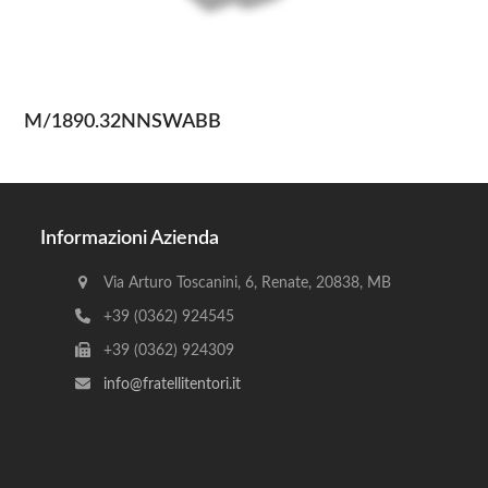
M/1890.32NNSWABB
Informazioni Azienda
Via Arturo Toscanini, 6, Renate, 20838, MB
+39 (0362) 924545
+39 (0362) 924309
info@fratellitentori.it