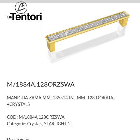
Skip
Open
Close
to
mobile
mobile
content
menu
menu
M/1884A.128ORZSWA
MANIGLIA ZAMA MM. 135×14 INT.MM. 128 DORATA
+CRYSTALS
COD:
M/1884A.128ORZSWA
Categorie:
Crystals
,
STARLIGHT 2