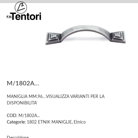
Skip
Open
Close
to
mobile
mobile
content
menu
menu
M/1802A…
MANIGLIA MM.96…VISUALIZZA VARIANTI PER LA
DISPONIBILITA’
COD:
M/1802A...
Categorie:
1802 ETNIK MANIGLIE
,
Etnico