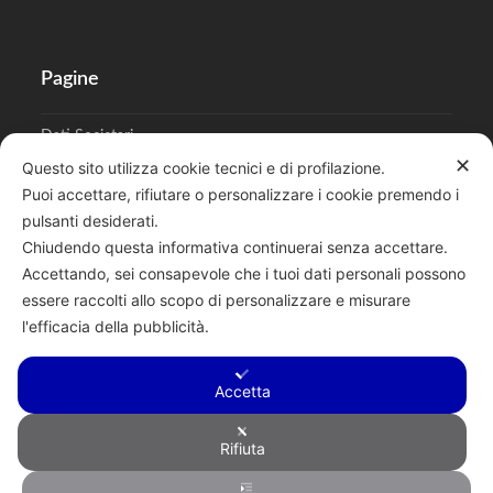
Pagine
Dati Societari
✕
Questo sito utilizza cookie tecnici e di profilazione.
Cookies
Puoi accettare, rifiutare o personalizzare i cookie premendo i
pulsanti desiderati.
Regolamento Privacy
Chiudendo questa informativa continuerai senza accettare.
Accettando, sei consapevole che i tuoi dati personali possono
essere raccolti allo scopo di personalizzare e misurare
l'efficacia della pubblicità.
Cerca
Accetta
Rifiuta
Copyright © 2026 F.lli Tentori di Enrico Tentori & C. SAS - Via A.