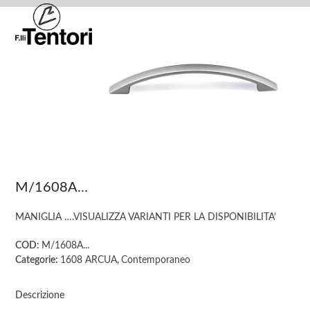
Skip
Open
Close
to
mobile
mobile
content
menu
menu
M/1608A…
MANIGLIA ….VISUALIZZA VARIANTI PER LA DISPONIBILITA’
COD:
M/1608A...
Categorie:
1608 ARCUA
,
Contemporaneo
Descrizione