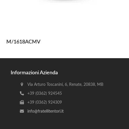
M/1618ACMV
Informazioni Azienda
Via Arturo Toscanini, 6, Renate, 20838, MB
+39 (0362) 924545
+39 (0362) 924309
info@fratellitentori.it