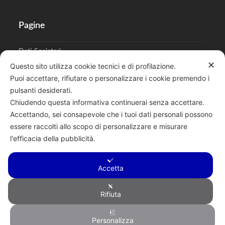
Pagine
Dati Societari
✕
Questo sito utilizza cookie tecnici e di profilazione.
Cookies
Puoi accettare, rifiutare o personalizzare i cookie premendo i
pulsanti desiderati.
Regolamento Privacy
Chiudendo questa informativa continuerai senza accettare.
Accettando, sei consapevole che i tuoi dati personali possono
essere raccolti allo scopo di personalizzare e misurare
l'efficacia della pubblicità.
Cerca
Accetta
Rifiuta
Copyright © 2026 F.lli Tentori di Enrico Tentori & C. SAS - Via A.
Personalizza
Toscanini, 6, RENATE, 20838, MB - P.I. 00882950967 - R.E.A.