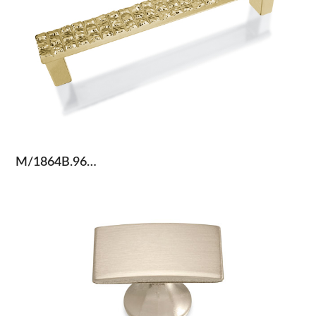
M/1864B.96…