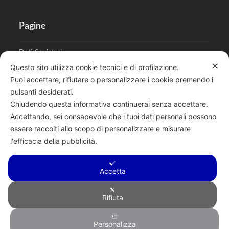
Pagine
Dati Societari
✕
Questo sito utilizza cookie tecnici e di profilazione.
Cookies
Puoi accettare, rifiutare o personalizzare i cookie premendo i
pulsanti desiderati.
Regolamento Privacy
Chiudendo questa informativa continuerai senza accettare.
Accettando, sei consapevole che i tuoi dati personali possono
essere raccolti allo scopo di personalizzare e misurare
l'efficacia della pubblicità.
Cerca
Accetta
Rifiuta
Copyright © 2026 F.lli Tentori di Enrico Tentori & C. SAS - Via A.
Personalizza
Toscanini, 6, RENATE, 20838, MB - P.I. 00882950967 - R.E.A.