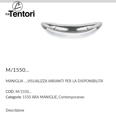
Skip
Open
Close
to
mobile
mobile
content
menu
menu
M/1550…
MANIGLIA ….VISUALIZZA VARIANTI PER LA DISPONIBILITA’
COD:
M/1550...
Categorie:
1550 ARA MANIGLIE
,
Contemporaneo
Descrizione