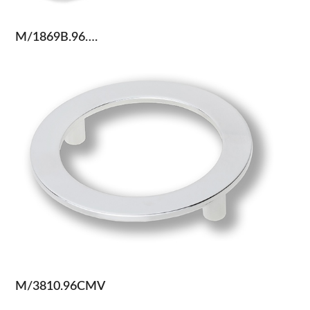
M/1869B.96….
M/3810.96CMV