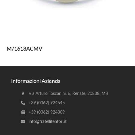
M/1618ACMV
Informazioni Azienda
Via Arturo Toscanini, 6, Renate, 20838, MB
+39 (0362) 924545
+39 (0362) 924309
info@fratellitentori.it