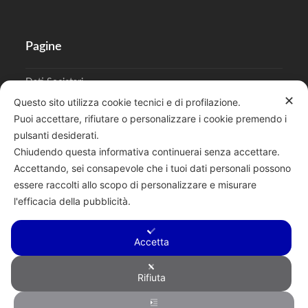
Pagine
Dati Societari
✕
Questo sito utilizza cookie tecnici e di profilazione.
Cookies
Puoi accettare, rifiutare o personalizzare i cookie premendo i
pulsanti desiderati.
Regolamento Privacy
Chiudendo questa informativa continuerai senza accettare.
Accettando, sei consapevole che i tuoi dati personali possono
essere raccolti allo scopo di personalizzare e misurare
l'efficacia della pubblicità.
Cerca
Accetta
Rifiuta
Copyright © 2026 F.lli Tentori di Enrico Tentori & C. SAS - Via A.