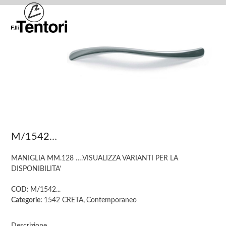
Skip
Open
Close
to
mobile
mobile
content
menu
menu
M/1542…
MANIGLIA MM.128 ….VISUALIZZA VARIANTI PER LA
DISPONIBILITA’
COD:
M/1542...
Categorie:
1542 CRETA
,
Contemporaneo