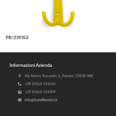
PR/2393GI
Informazioni Azienda
Via Arturo Toscanini, 6, Renate, 20838, MB
+39 (0362) 924545
+39 (0362) 924309
info@fratellitentori.it