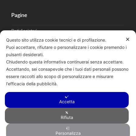
Pagine
Dati Societari
✕
Questo sito utilizza cookie tecnici e di profilazione.
Cookies
Puoi accettare, rifiutare o personalizzare i cookie premendo i
pulsanti desiderati.
Regolamento Privacy
Chiudendo questa informativa continuerai senza accettare.
Accettando, sei consapevole che i tuoi dati personali possono
essere raccolti allo scopo di personalizzare e misurare
l'efficacia della pubblicità.
Cerca
Accetta
Rifiuta
Copyright © 2026 F.lli Tentori di Enrico Tentori & C. SAS - Via A.
Personalizza
Toscanini, 6, RENATE, 20838, MB - P.I. 00882950967 - R.E.A.