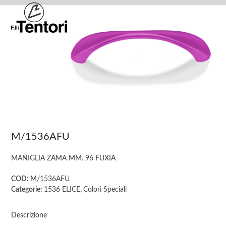
Skip
Open
Close
to
mobile
mobile
content
menu
menu
M/1536AFU
MANIGLIA ZAMA MM. 96 FUXIA
COD:
M/1536AFU
Categorie:
1536 ELICE
,
Colori Speciali
Descrizione