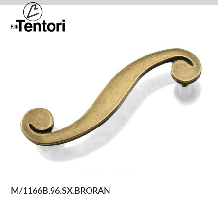
Skip
Open
Close
to
mobile
mobile
content
menu
menu
M/1166B.96.SX.BRORAN