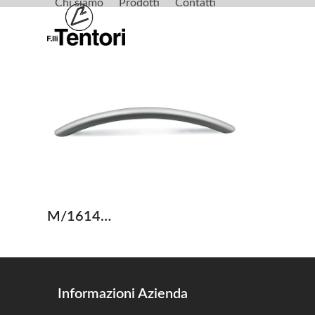
Chi siamo
Prodotti
Contatti
Skip
to
content
M/1614…
Informazioni Azienda