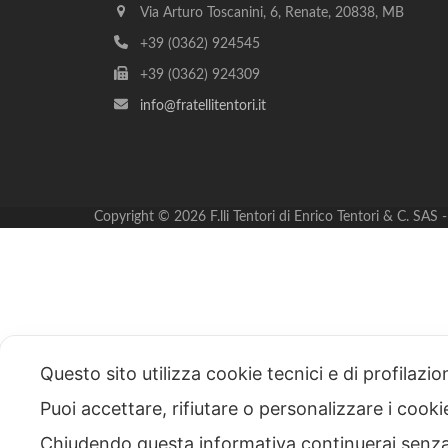
Via Arturo Toscanini, 6, Renate, 20838, MB
+39 (0362) 924545
+39 (0362) 924309
info@fratellitentori.it
Copyright © 2026 F.lli Tentori di Enrico Tentori & C. SA
Questo sito utilizza cookie tecnici e di profilazi
Puoi accettare, rifiutare o personalizzare i cook
Chiudendo questa informativa continuerai senz