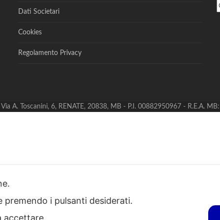
Dati Societari
Cookies
Regolamento Privacy
S - Via A. Toscanini, 6, RENATE, 20838, MB - P.I. 00882950967 - R.E.A. M
one.
ie premendo i pulsanti desiderati.
a accettare.