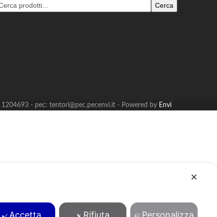
Cerca
B: 1204693 - pec: tentori@pec.pecenvi.it - Powered by
Envi
✕
Accetta
Rifiuta
Personalizza