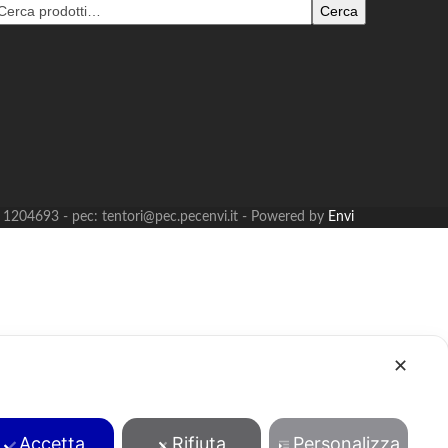
Cerca
B: 1204693 - pec: tentori@pec.pecenvi.it - Powered by
Envi
✕
Accetta
Rifiuta
Personalizza