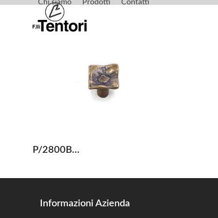
Chi siamo
Prodotti
Contatti
Skip
to
content
P/2800B…
Informazioni Azienda