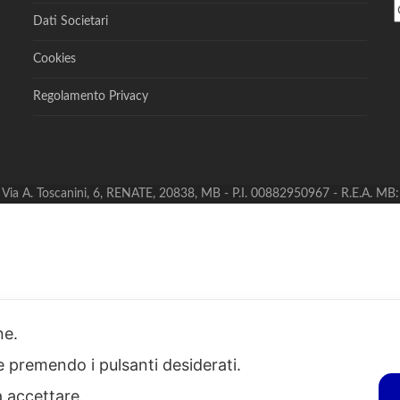
Dati Societari
Cookies
Regolamento Privacy
S - Via A. Toscanini, 6, RENATE, 20838, MB - P.I. 00882950967 - R.E.A. M
one.
ie premendo i pulsanti desiderati.
a accettare.