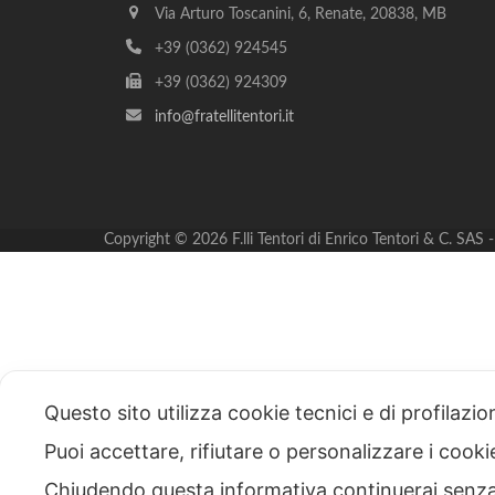
Via Arturo Toscanini, 6, Renate, 20838, MB
+39 (0362) 924545
+39 (0362) 924309
info@fratellitentori.it
Copyright © 2026 F.lli Tentori di Enrico Tentori & C. SA
Questo sito utilizza cookie tecnici e di profilazi
Puoi accettare, rifiutare o personalizzare i cook
Chiudendo questa informativa continuerai senz