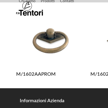
Chi siamo
Prodotti
Contatti
Skip
to
content
M/1602AAPROM
M/160
Informazioni Azienda