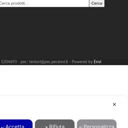
Cerca
B: 1204693 - pec: tentori@pec.pecenvi.it - Powered by
Envi
✕
Accetta
Rifiuta
Personalizza