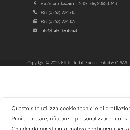
Via Arturo Toscanini, 6, Renate, 20838, MB
+39 (0362) 924545
+39 (0362) 924309
info@fratellitentori.it
Copyright © 2026 F.lli Tentori di Enrico Tentori & C. SA
Questo sito utilizza cookie tecnici e di profilazi
Puoi accettare, rifiutare o personalizzare i cook
Chiudendo questa informativa continuerai senz