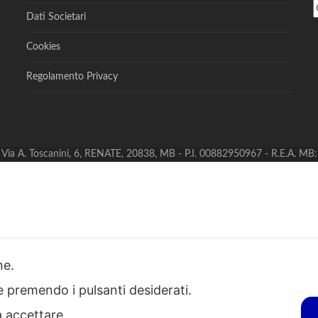
Dati Societari
Cookies
Regolamento Privacy
S - Via A. Toscanini, 6, RENATE, 20838, MB - P.I. 00882950967 - R.E.A. M
one.
ie premendo i pulsanti desiderati.
a accettare.