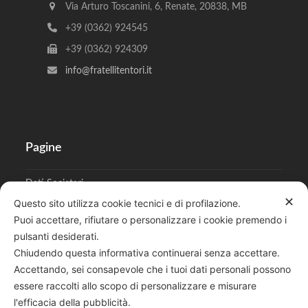
Via Arturo Toscanini, 6, Renate, 20838, MB
+39 (0362) 924545
+39 (0362) 924309
info@fratellitentori.it
Pagine
Dati Societari
✕
Questo sito utilizza cookie tecnici e di profilazione.
Cookies
Puoi accettare, rifiutare o personalizzare i cookie premendo i
pulsanti desiderati.
Regolamento Privacy
Chiudendo questa informativa continuerai senza accettare.
Accettando, sei consapevole che i tuoi dati personali possono
essere raccolti allo scopo di personalizzare e misurare
l'efficacia della pubblicità.