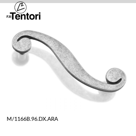
Skip
Open
Close
to
mobile
mobile
content
menu
menu
M/1166B.96.DX.ARA