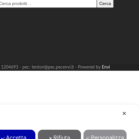
Cerca
B: 1204693 - pec: tentori@pec.pecenvi.it - Powered by
Envi
✕
Accetta
Rifiuta
Personalizza