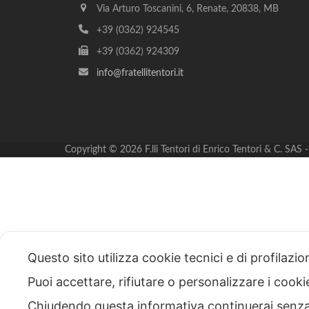
Via Arturo Toscanini, 6, Renate, 20838, MB
+39 (0362) 924545
+39 (0362) 924309
info@fratellitentori.it
Copyright © 2026 F.lli Tentori di Enrico Tentori & C. SA
Questo sito utilizza cookie tecnici e di profilazi
Puoi accettare, rifiutare o personalizzare i cook
Chiudendo questa informativa continuerai senz