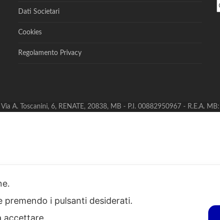
Dati Societari
Cookies
Regolamento Privacy
S - Via A. Toscanini, 6, RENATE, 20838, MB - P.I. 00882950967 - R.E.A. M
one.
ie premendo i pulsanti desiderati.
a accettare.