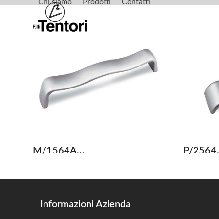
Chi siamo
Prodotti
Contatti
Skip
to
content
M/1564A…
P/2564
Informazioni Azienda