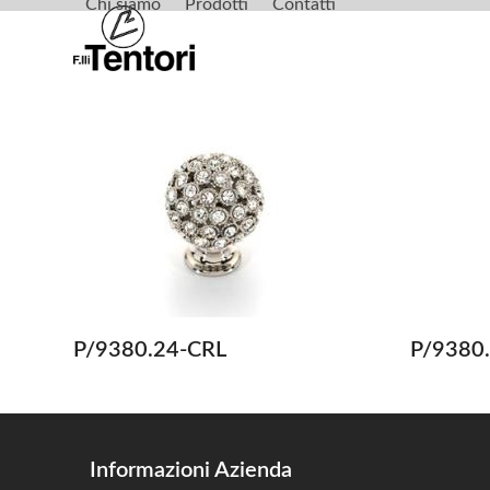
Chi siamo
Prodotti
Contatti
Skip
to
content
P/9380.24-CRL
P/9380
Informazioni Azienda