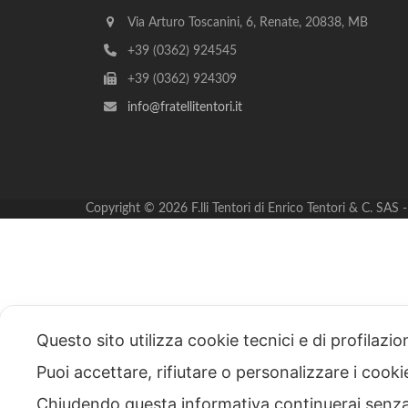
Via Arturo Toscanini, 6, Renate, 20838, MB
+39 (0362) 924545
+39 (0362) 924309
info@fratellitentori.it
Copyright © 2026 F.lli Tentori di Enrico Tentori & C. SA
Questo sito utilizza cookie tecnici e di profilazi
Puoi accettare, rifiutare o personalizzare i cook
Chiudendo questa informativa continuerai senz