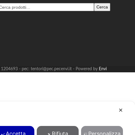
Cerca
B: 1204693 - pec: tentori@pec.pecenvi.it - Powered by
Envi
✕
Accetta
Rifiuta
Personalizza