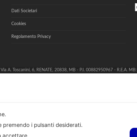
Dati Societari
Cookies
Regolamento Privacy
S - Via A. Toscanini, 6, RENATE, 20838, MB - P.I. 00882950967 - R.E.A. M
one.
ie premendo i pulsanti desiderati.
a accettare.