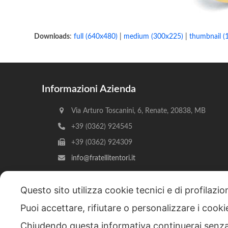
Downloads
:
full (640x480)
|
medium (300x225)
|
thumbnail (
Informazioni Azienda
Via Arturo Toscanini, 6, Renate, 20838, MB
+39 (0362) 924545
+39 (0362) 924309
info@fratellitentori.it
Questo sito utilizza cookie tecnici e di profilazi
Puoi accettare, rifiutare o personalizzare i cook
Copyright © 2026 F.lli Tentori di Enrico Tentori & C. SA
Chiudendo questa informativa continuerai senz