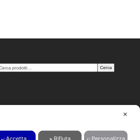
Cerca
✕
B: 1204693 - pec: tentori@pec.pecenvi.it - Powered by
Envi
Accetta
Rifiuta
Personalizza