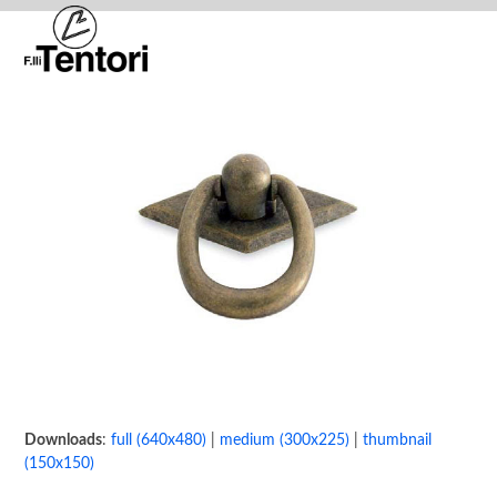
Skip
Open
Close
to
mobile
mobile
content
menu
menu
Downloads
:
full (640x480)
|
medium (300x225)
|
thumbnail
(150x150)