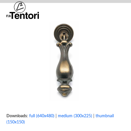
Skip
Open
Close
to
mobile
mobile
content
menu
menu
Downloads
:
full (640x480)
|
medium (300x225)
|
thumbnail
(150x150)