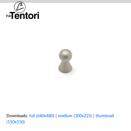
Skip
Open
Close
to
mobile
mobile
content
menu
menu
Downloads
:
full (640x480)
|
medium (300x225)
|
thumbnail
(150x150)