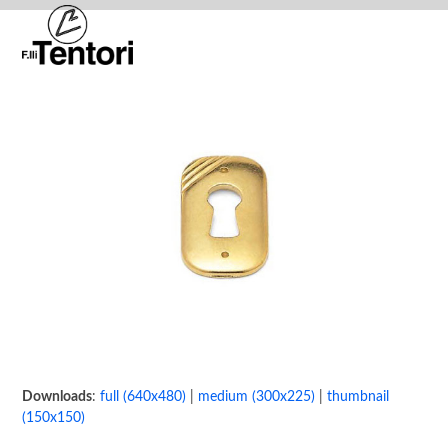
Skip
Open
Close
to
mobile
mobile
content
menu
menu
Downloads
:
full (640x480)
|
medium (300x225)
|
thumbnail
(150x150)