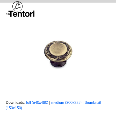
Skip
Open
Close
to
mobile
mobile
content
menu
menu
Downloads
:
full (640x480)
|
medium (300x225)
|
thumbnail
(150x150)