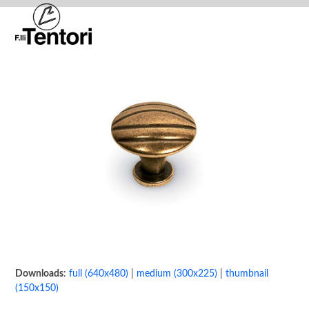
Skip
Open
Close
to
mobile
mobile
content
menu
menu
Downloads
:
full (640x480)
|
medium (300x225)
|
thumbnail
(150x150)