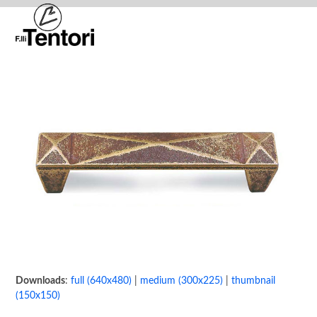
Skip
Open
Close
to
mobile
mobile
content
menu
menu
Downloads
:
full (640x480)
|
medium (300x225)
|
thumbnail
(150x150)