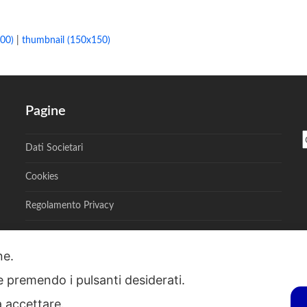
00)
|
thumbnail (150x150)
Pagine
Dati Societari
Cookies
Regolamento Privacy
one.
ie premendo i pulsanti desiderati.
S - Via A. Toscanini, 6, RENATE, 20838, MB - P.I. 00882950967 - R.E.A. M
a accettare.