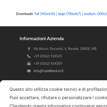
Downloads
:
full (945x630)
|
large (700x467)
|
medium (300x2
Informazioni Azienda
Via Arturo Toscanini, 6, Renate, 20838, MB
+39 (0362) 924545
+39 (0362) 924309
info@fratellitentori.it
Questo sito utilizza cookie tecnici e di profilazi
Puoi accettare, rifiutare o personalizzare i cook
Copyright © 2026 F.lli Tentori di Enrico Tentori & C. SA
Chiudendo questa informativa continuerai senz