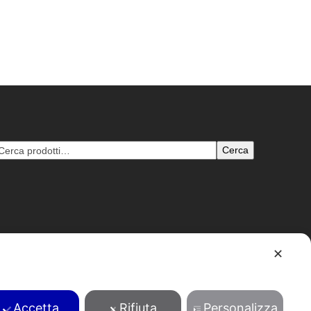
Cerca
✕
B: 1204693 - pec: tentori@pec.pecenvi.it - Powered by
Envi
Accetta
Rifiuta
Personalizza