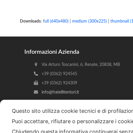
Downloads
:
full (640x480)
|
medium (300x225)
|
thumbnail (
Informazioni Azienda
Via Arturo Toscanini, 6, Renate, 20838, MB
+39 (0362) 924545
+39 (0362) 924309
info@fratellitentori.it
Questo sito utilizza cookie tecnici e di profilazi
Puoi accettare, rifiutare o personalizzare i cook
Copyright © 2026 F.lli Tentori di Enrico Tentori & C. SA
Chiudendo questa informativa continuerai senz