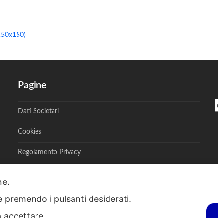
150x150)
Pagine
Dati Societari
Cookies
Regolamento Privacy
one.
ie premendo i pulsanti desiderati.
S - Via A. Toscanini, 6, RENATE, 20838, MB - P.I. 00882950967 - R.E.A. M
a accettare.