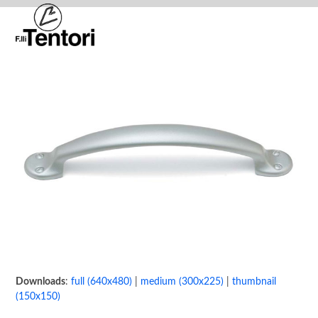
Skip
Open
Close
to
mobile
mobile
content
menu
menu
Downloads
:
full (640x480)
|
medium (300x225)
|
thumbnail
(150x150)