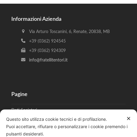
Informazioni Azienda
Via Arturo Toscanini, 6, Renate, 20838, MB
+39 (0362) 924545
+39 (0362) 924309
info@fratellitentori.it
Pagine
Dati Societari
✕
Questo sito utilizza cookie tecnici e di profilazione.
Cookies
Puoi accettare, rifiutare o personalizzare i cookie premendo i
pulsanti desiderati.
Regolamento Privacy