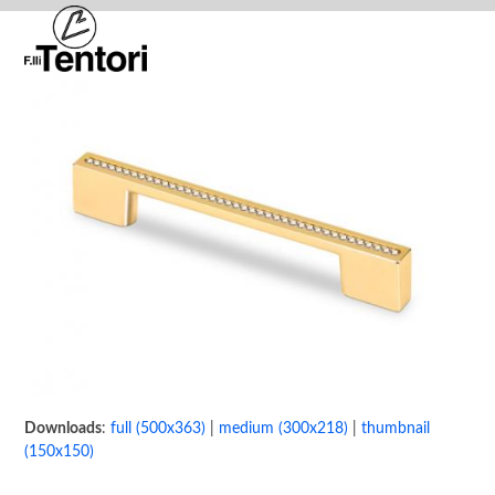
Skip
Open
Close
to
mobile
mobile
content
menu
menu
Downloads
:
full (500x363)
|
medium (300x218)
|
thumbnail
(150x150)