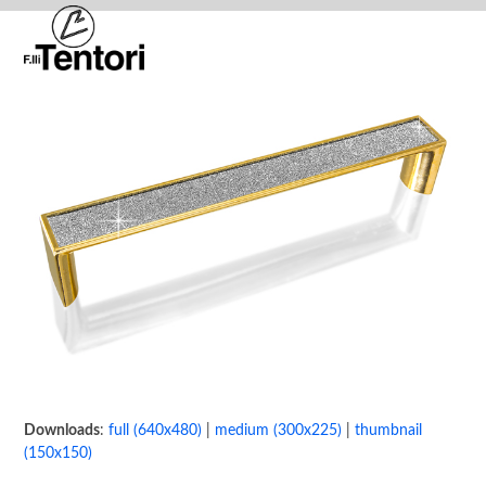
Skip
Open
Close
to
mobile
mobile
content
menu
menu
Downloads
:
full (640x480)
|
medium (300x225)
|
thumbnail
(150x150)