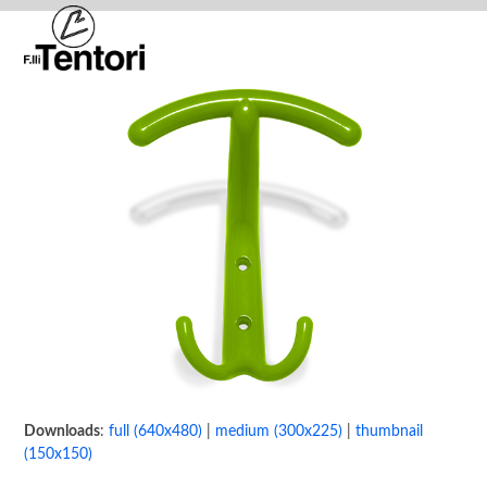
Skip
Open
Close
to
mobile
mobile
content
menu
menu
Downloads
:
full (640x480)
|
medium (300x225)
|
thumbnail
(150x150)