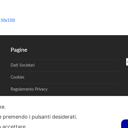
150x150)
Pagine
Dati Societari
Cookies
Regolamento Privacy
one.
ie premendo i pulsanti desiderati.
S - Via A. Toscanini, 6, RENATE, 20838, MB - P.I. 00882950967 - R.E.A. M
a accettare.