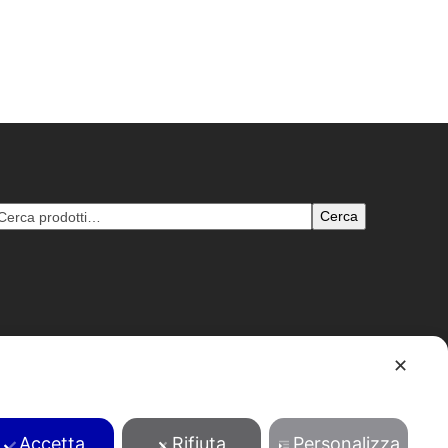
Cerca
✕
B: 1204693 - pec: tentori@pec.pecenvi.it - Powered by
Envi
Accetta
Rifiuta
Personalizza