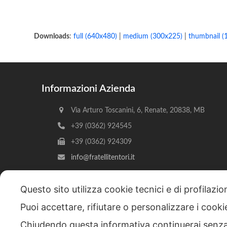
Downloads
:
full (640x480)
|
medium (300x225)
|
thumbnail (
Informazioni Azienda
Via Arturo Toscanini, 6, Renate, 20838, MB
+39 (0362) 924545
+39 (0362) 924309
info@fratellitentori.it
Questo sito utilizza cookie tecnici e di profilazi
Puoi accettare, rifiutare o personalizzare i cook
Copyright © 2026 F.lli Tentori di Enrico Tentori & C. SA
Chiudendo questa informativa continuerai senz