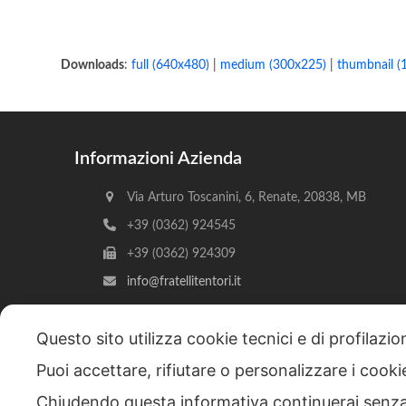
Downloads
:
full (640x480)
|
medium (300x225)
|
thumbnail (
Informazioni Azienda
Via Arturo Toscanini, 6, Renate, 20838, MB
+39 (0362) 924545
+39 (0362) 924309
info@fratellitentori.it
Questo sito utilizza cookie tecnici e di profilazi
Puoi accettare, rifiutare o personalizzare i cook
Copyright © 2026 F.lli Tentori di Enrico Tentori & C. SA
Chiudendo questa informativa continuerai senz