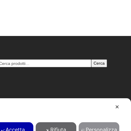
Cerca
✕
B: 1204693 - pec: tentori@pec.pecenvi.it - Powered by
Envi
Accetta
Rifiuta
Personalizza