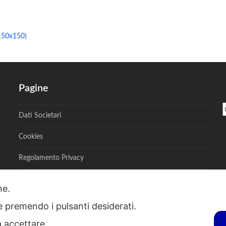
150x150)
Pagine
Dati Societari
Cookies
Regolamento Privacy
one.
ie premendo i pulsanti desiderati.
S - Via A. Toscanini, 6, RENATE, 20838, MB - P.I. 00882950967 - R.E.A. M
a accettare.